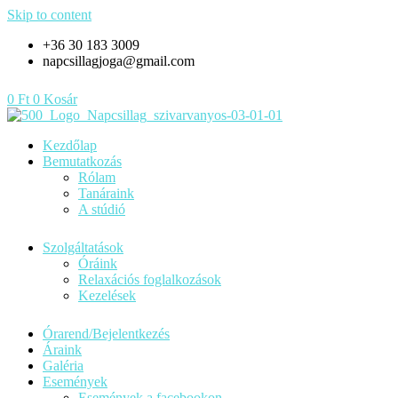
Skip to content
+36 30 183 3009
napcsillagjoga@gmail.com
0
Ft
0
Kosár
Kezdőlap
Bemutatkozás
Rólam
Tanáraink
A stúdió
Szolgáltatások
Óráink
Relaxációs foglalkozások
Kezelések
Órarend/Bejelentkezés
Áraink
Galéria
Események
Események a facebookon