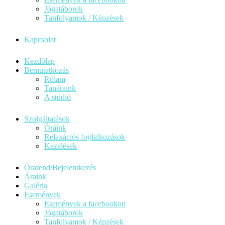
Jógatáborok
Tanfolyamok / Képzések
Kapcsolat
Kezdőlap
Bemutatkozás
Rólam
Tanáraink
A stúdió
Szolgáltatások
Óráink
Relaxációs foglalkozások
Kezelések
Órarend/Bejelentkezés
Áraink
Galéria
Események
Események a facebookon
Jógatáborok
Tanfolyamok / Képzések