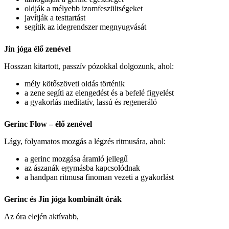
oldják a mélyebb izomfeszültségeket
javítják a testtartást
segítik az idegrendszer megnyugvását
Jin jóga élő zenével
Hosszan kitartott, passzív pózokkal dolgozunk, ahol:
mély kötőszöveti oldás történik
a zene segíti az elengedést és a befelé figyelést
a gyakorlás meditatív, lassú és regeneráló
Gerinc Flow – élő zenével
Lágy, folyamatos mozgás a légzés ritmusára, ahol:
a gerinc mozgása áramló jellegű
az ászanák egymásba kapcsolódnak
a handpan ritmusa finoman vezeti a gyakorlást
Gerinc és Jin jóga kombinált órák
Az óra elején aktívabb,