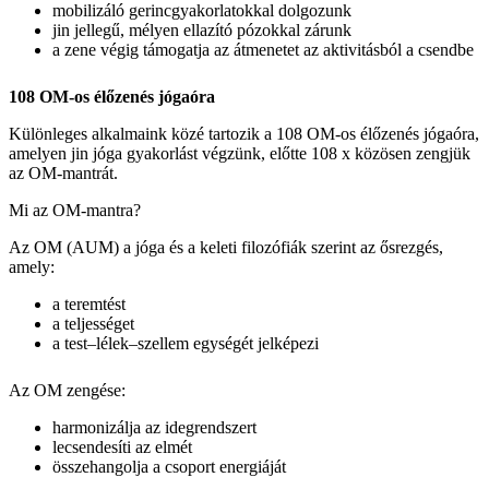
mobilizáló gerincgyakorlatokkal dolgozunk
jin jellegű, mélyen ellazító pózokkal zárunk
a zene végig támogatja az átmenetet az aktivitásból a csendbe
108 OM-os élőzenés jógaóra
Különleges alkalmaink közé tartozik a 108 OM-os élőzenés jógaóra,
amelyen jin jóga gyakorlást végzünk, előtte 108 x közösen zengjük
az OM-mantrát.
Mi az OM-mantra?
Az OM (AUM) a jóga és a keleti filozófiák szerint az ősrezgés,
amely:
a teremtést
a teljességet
a test–lélek–szellem egységét jelképezi
Az OM zengése:
harmonizálja az idegrendszert
lecsendesíti az elmét
összehangolja a csoport energiáját