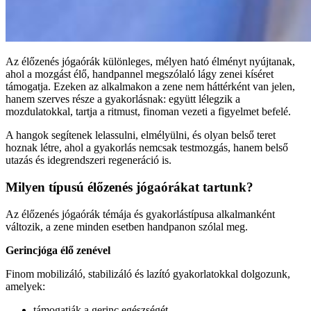
Az élőzenés jógaórák különleges, mélyen ható élményt nyújtanak,
ahol a mozgást élő, handpannel megszólaló lágy zenei kíséret
támogatja. Ezeken az alkalmakon a zene nem háttérként van jelen,
hanem szerves része a gyakorlásnak: együtt lélegzik a
mozdulatokkal, tartja a ritmust, finoman vezeti a figyelmet befelé.
A hangok segítenek lelassulni, elmélyülni, és olyan belső teret
hoznak létre, ahol a gyakorlás nemcsak testmozgás, hanem belső
utazás és idegrendszeri regeneráció is.
Milyen típusú élőzenés jógaórákat tartunk?
Az élőzenés jógaórák témája és gyakorlástípusa alkalmanként
változik, a zene minden esetben handpanon szólal meg.
Gerincjóga élő zenével
Finom mobilizáló, stabilizáló és lazító gyakorlatokkal dolgozunk,
amelyek:
támogatják a gerinc egészségét