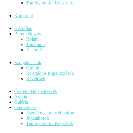
Tanfolyamok / Képzések
Kapcsolat
Kezdőlap
Bemutatkozás
Rólam
Tanáraink
A stúdió
Szolgáltatások
Óráink
Relaxációs foglalkozások
Kezelések
Órarend/Bejelentkezés
Áraink
Galéria
Események
Események a facebookon
Jógatáborok
Tanfolyamok / Képzések