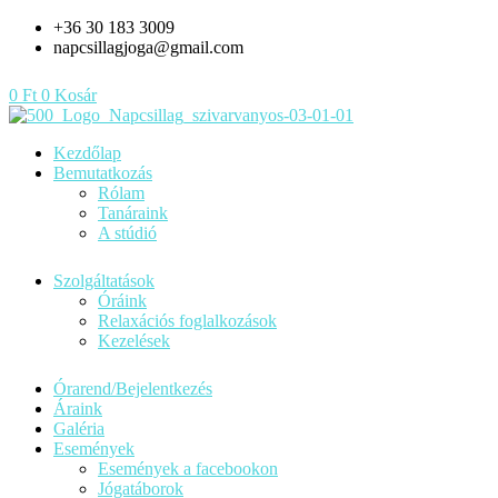
Skip
+36 30 183 3009
to
napcsillagjoga@gmail.com
content
0
Ft
0
Kosár
Kezdőlap
Bemutatkozás
Rólam
Tanáraink
A stúdió
Szolgáltatások
Óráink
Relaxációs foglalkozások
Kezelések
Órarend/Bejelentkezés
Áraink
Galéria
Események
Események a facebookon
Jógatáborok