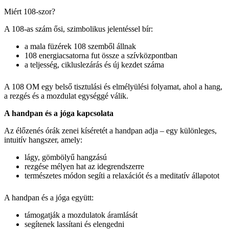
Miért 108-szor?
A 108-as szám ősi, szimbolikus jelentéssel bír:
a mala füzérek 108 szemből állnak
108 energiacsatorna fut össze a szívközpontban
a teljesség, cikluslezárás és új kezdet száma
A 108 OM egy belső tisztulási és elmélyülési folyamat, ahol a hang,
a rezgés és a mozdulat egységgé válik.
A handpan és a jóga kapcsolata
Az élőzenés órák zenei kíséretét a handpan adja – egy különleges,
intuitív hangszer, amely:
lágy, gömbölyű hangzású
rezgése mélyen hat az idegrendszerre
természetes módon segíti a relaxációt és a meditatív állapotot
A handpan és a jóga együtt:
támogatják a mozdulatok áramlását
segítenek lassítani és elengedni