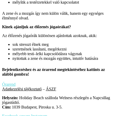
mélyítik a testérzetekkel való kapcsolatot
A zene és a mozgás így nem külön válik, hanem egy egységes
élménnyé olvad.
Kinek ajánljuk az élőzenés jógaórákat?
Az élőzenés jógaórák különösen ajánlottak azoknak, akik:
sok stresszt élnek meg
szeretnének lassítani, megérkezni
mélyebb testi–lelki kapcsolódásra vágynak
nyitottak a zene és mozgás együttes, intuitív hatására
Bejelentkezéshez és az órarend megtekintéséhez kattints az
alábbi gombra!
Órarend
Adatkezelési tájékoztató
–
ÁSZF
Helyszín:
Holiday Beach szálloda Welness részlegén a Napcsillag
jógastúdió.
Cím:
1039 Budapest, Piroska u. 3-5.
Facebook-square
Instagram