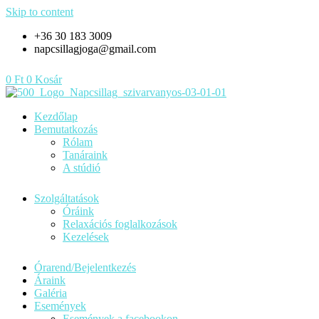
Skip to content
+36 30 183 3009
napcsillagjoga@gmail.com
0
Ft
0
Kosár
Kezdőlap
Bemutatkozás
Rólam
Tanáraink
A stúdió
Szolgáltatások
Óráink
Relaxációs foglalkozások
Kezelések
Órarend/Bejelentkezés
Áraink
Galéria
Események
Események a facebookon