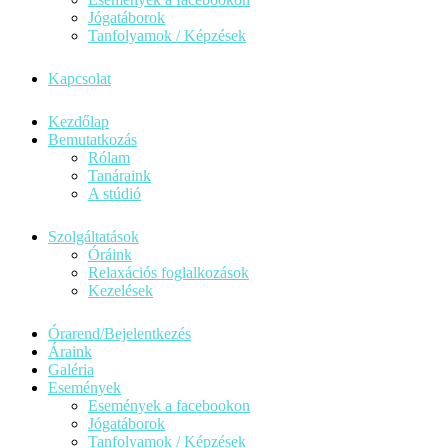
Jógatáborok
Tanfolyamok / Képzések
Kapcsolat
Kezdőlap
Bemutatkozás
Rólam
Tanáraink
A stúdió
Szolgáltatások
Óráink
Relaxációs foglalkozások
Kezelések
Órarend/Bejelentkezés
Áraink
Galéria
Események
Események a facebookon
Jógatáborok
Tanfolyamok / Képzések