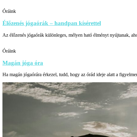
Óráink
Élőzenés jógaórák – handpan kísérettel
Az élőzenés jógaórák különleges, mélyen ható élményt nyújtanak, aho
Óráink
Magán jóga óra
Ha magán jógaórára érkezel, tudd, hogy az órád ideje alatt a figyelmem