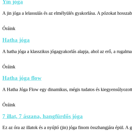
Yin jóga
A jin jóga a lelassulás és az elmélyülés gyakorlása. A pózokat hosszab
Óráink
Hatha jóga
A hatha jóga a klasszikus jógagyakorlás alapja, ahol az erő, a rugalm
Óráink
Hatha jóga flow
A Hatha Jóga Flow egy dinamikus, mégis tudatos és kiegyensúlyozott 
Óráink
7 illat, 7 ászana, hangfürdős jóga
Ez az óra az illatok és a nyújtó (jin) jóga finom összhangjára épül. A