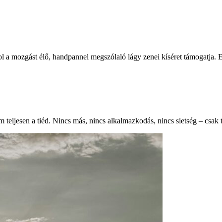
l a mozgást élő, handpannel megszólaló lágy zenei kíséret támogatja.
 teljesen a tiéd. Nincs más, nincs alkalmazkodás, nincs sietség – csak t