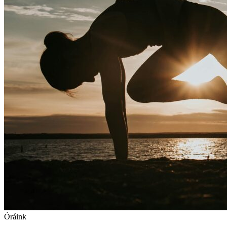
Óráink