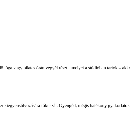
 jóga vagy pilates órán vegyél részt, amelyet a stúdióban tartok – akko
zer kiegyensúlyozására fókuszál. Gyengéd, mégis hatékony gyakorlatokkal