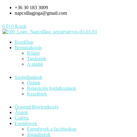
Skip
+36 30 183 3009
to
napcsillagjoga@gmail.com
content
0
Ft
0
Kosár
Kezdőlap
Bemutatkozás
Rólam
Tanáraink
A stúdió
Szolgáltatások
Óráink
Relaxációs foglalkozások
Kezelések
Órarend/Bejelentkezés
Áraink
Galéria
Események
Események a facebookon
Jógatáborok