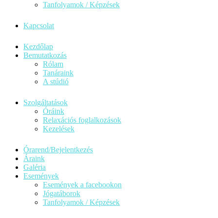
Tanfolyamok / Képzések
Kapcsolat
Kezdőlap
Bemutatkozás
Rólam
Tanáraink
A stúdió
Szolgáltatások
Óráink
Relaxációs foglalkozások
Kezelések
Órarend/Bejelentkezés
Áraink
Galéria
Események
Események a facebookon
Jógatáborok
Tanfolyamok / Képzések