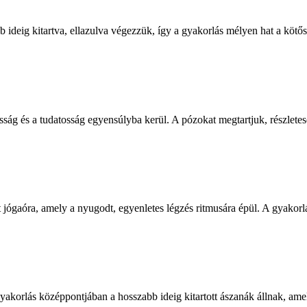
b ideig kitartva, ellazulva végezzük, így a gyakorlás mélyen hat a kötős
asság és a tudatosság egyensúlyba kerül. A pózokat megtartjuk, részlete
jógaóra, amely a nyugodt, egyenletes légzés ritmusára épül. A gyakor
 gyakorlás középpontjában a hosszabb ideig kitartott ászanák állnak, ame